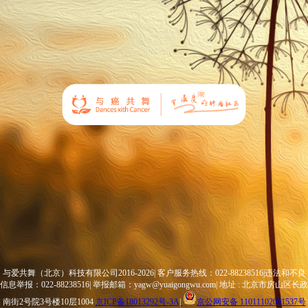
与爱共舞（北京）科技有限公司2016-2026| 客户服务热线：022-88238516|违法和不良
信息举报：022-88238516| 举报邮箱：yagw@yuaigongwu.com| 地址 : 北京市房山区长政
南街2号院3号楼10层1004
京ICP备18013292号-3A
|
京公网安备 11011102001537号